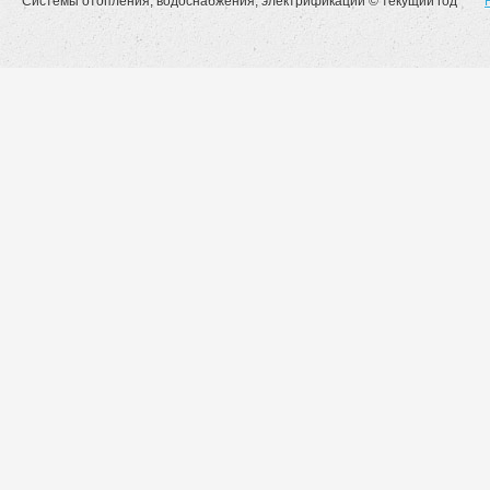
Системы отопления, водоснабжения, электрификации © текущий год